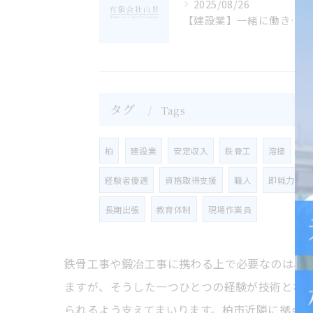
2025/08/26
【建設業】一緒に働きませんか？
タグ
Tags
柏
建設業
安定収入
​鉄骨工
溶接
経験者優遇
資格取得支援
職人
即戦力
長期出張
教育体制
現場作業員
鉄骨工事や鍛冶工事に携わる上で必要なのは、
ますが、そうした一つひとつの経験が技術とな
られるよう支えてまいります。柏市近隣に拠点