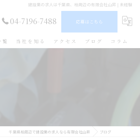
建設業の求人は千葉県、柏周辺の有限会社山昇 | 未経験
04-7196-7488
応募はこちら
一覧
当社を知る
アクセス
ブログ
コラム
未経験
鉄骨鳶
正社員
転職
学歴不問
千葉県柏周辺で建設業の求人なら有限会社山昇
ブログ