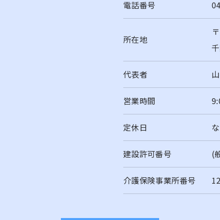
電話番号
0
〒
所在地
千
代表者
山
営業時間
9
定休日
な
お問い合わせはこちら
建設許可番号
(
介護保険事業所番号
1