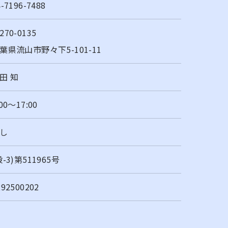
4-7196-7488
270-0135
葉県流山市野々下5-101-11
田 知
:00～17:00
し
般-3)第511965号
292500202