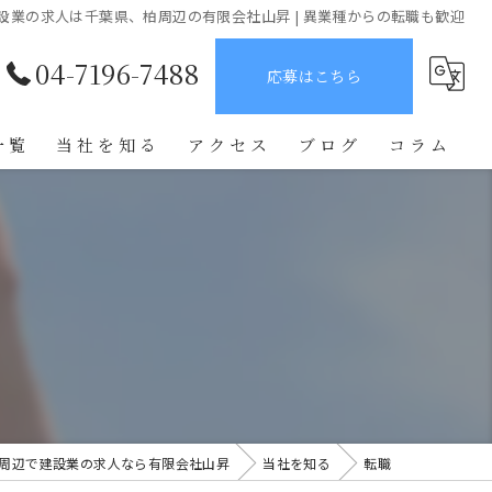
設業の求人は千葉県、柏周辺の有限会社山昇 | 異業種からの転職も歓迎
04-7196-7488
応募はこちら
一覧
当社を知る
アクセス
ブログ
コラム
未経験
鉄骨鳶
正社員
転職
学歴不問
周辺で建設業の求人なら有限会社山昇
当社を知る
転職