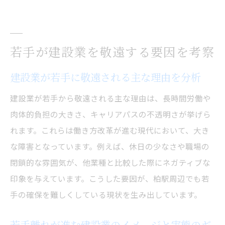
建設業で進める若手育成と採用戦略の工夫
技術継承を支える建設業の社内教育体制と
は
若手が建設業を敬遠する要因を考察
建設業の魅力発信が採用活動に与える影響
建設業が若手に敬遠される主な理由を分析
建設業界が注力する技術伝承と若手定着策
建設業が若手から敬遠される主な理由は、長時間労働や
建設業で実現する持続的な人材育成の方法
肉体的負担の大きさ、キャリアパスの不透明さが挙げら
人材確保を実現するための具体的なアプローチ
れます。これらは働き方改革が進む現代において、大き
建設業で人材確保を叶えるための最新手法
な障害となっています。例えば、休日の少なさや職場の
建設業の多様な人材活用事例を紹介
閉鎖的な雰囲気が、他業種と比較した際にネガティブな
人材定着を促進する建設業のサポート体制
印象を与えています。こうした要因が、柏駅周辺でも若
建設業界で注目される新しい採用アプロー
手の確保を難しくしている現状を生み出しています。
チ
若手離れが進む建設業のイメージと実態のギ