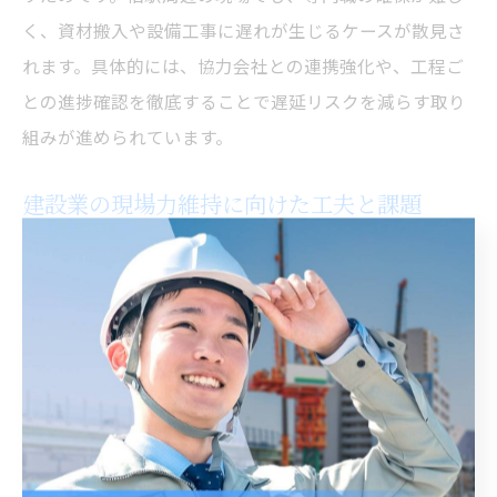
く、資材搬入や設備工事に遅れが生じるケースが散見さ
れます。具体的には、協力会社との連携強化や、工程ご
との進捗確認を徹底することで遅延リスクを減らす取り
組みが進められています。
建設業の現場力維持に向けた工夫と課題
現場力維持には多角的な工夫が不可欠です。なぜなら、
単なる人員補充だけでなく、技術継承や働き方改革も同
時に進める必要があるからです。柏駅周辺では、若手や
女性の積極採用、ベテランからの技能伝承、柔軟なシフ
ト管理などが実践されています。一方で、教育コストや
定着率の向上が課題です。今後は、リスキリングやキャ
リアパスの明確化など、長期的な人材育成が鍵となりま