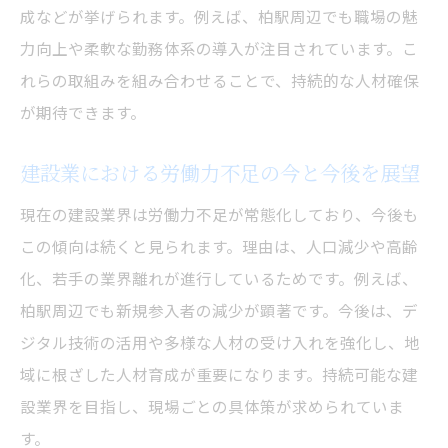
成などが挙げられます。例えば、柏駅周辺でも職場の魅
柏駅周辺で実施中の建設業労働環境改善策
力向上や柔軟な勤務体系の導入が注目されています。こ
建設業現場の環境改善が与える好影響を解
れらの取組みを組み合わせることで、持続的な人材確保
説
が期待できます。
建設業の労働環境向上に向けた取り組み事
例
建設業における労働力不足の今と今後を展望
現場の声から見る建設業の職場改革のポイ
現在の建設業界は労働力不足が常態化しており、今後も
ント
この傾向は続くと見られます。理由は、人口減少や高齢
建設業で働きやすい環境作りが注目される
化、若手の業界離れが進行しているためです。例えば、
理由
柏駅周辺でも新規参入者の減少が顕著です。今後は、デ
柏駅エリアの建設業が挑戦する新たな試み
ジタル技術の活用や多様な人材の受け入れを強化し、地
建設業界における技術継承と採用戦略の要点
域に根ざした人材育成が重要になります。持続可能な建
設業界を目指し、現場ごとの具体策が求められていま
建設業の技術継承が現場力維持に不可欠な
す。
理由