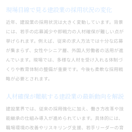
2025年問題を乗り越える建設業の取り組み
現場目線で見る建設業の採用状況の変化
指針
近年、建設業の採用状況は大きく変動しています。背景
人材対策で建設業の将来性を高める方法
には、若手の応募減少や即戦力の人材確保が難しい点が
建設業界全体で考える2025年問題の解決策
挙げられます。例えば、従来の求人方法では十分な応募
働き方改革で建設業の未来を切り拓く方法
が集まらず、女性やシニア層、外国人労働者の活用が進
建設業の働き方改革がもたらす変化とは
んでいます。現場では、多様な人材を受け入れる体制づ
建設業で実践される働き方改革の具体例紹
くりや教育体制の整備が重要です。今後も柔軟な採用戦
介
略が必要とされます。
働き方改革で建設業の人材不足を緩和する
人材確保が難航する建設業の最新動向を解説
建設業の職場環境改善と採用効果の関係性
建設業で進む柔軟な働き方と定着率の向上
建設業界では、従来の採用強化に加え、働き方改革や技
能継承の仕組み導入が進められています。具体的には、
働き方改革が建設業の魅力を高める理由
職場環境の改善やリスキリング支援、若手リーダーの育
柏駅エリアで進む労働環境改善の実践例