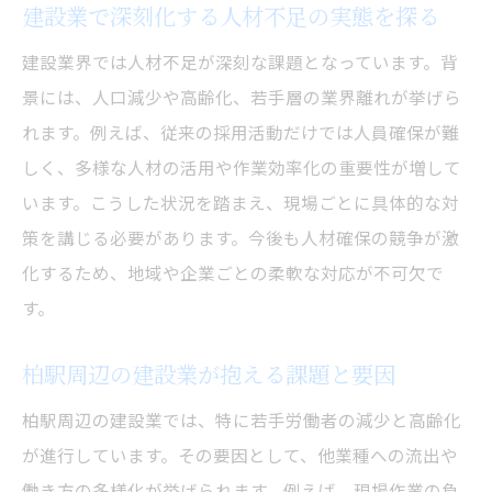
若手が建設業を敬遠する要因を考察
建設業で深刻化する人材不足の実態を探る
建設業が若手に敬遠される主な理由を分析
建設業界では人材不足が深刻な課題となっています。背
若手離れが進む建設業のイメージと実態の
景には、人口減少や高齢化、若手層の業界離れが挙げら
ギャップ
れます。例えば、従来の採用活動だけでは人員確保が難
建設業界の働く環境が若手に与える影響を
しく、多様な人材の活用や作業効率化の重要性が増して
考える
います。こうした状況を踏まえ、現場ごとに具体的な対
若者が建設業を選ばない背景と対策のヒン
策を講じる必要があります。今後も人材確保の競争が激
ト
化するため、地域や企業ごとの柔軟な対応が不可欠で
す。
建設業の魅力向上に必要なポイントとは何
か
柏駅周辺の建設業が抱える課題と要因
建設業で若手定着を図るための課題を整理
柏駅周辺の建設業では、特に若手労働者の減少と高齢化
労働力不足が及ぼす建設現場への影響とは
が進行しています。その要因として、他業種への流出や
建設業の人手不足が現場運営に与える影響
働き方の多様化が挙げられます。例えば、現場作業の負