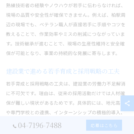
熟練技術者の経験やノウハウが若手に伝わらなければ、
現場の品質や安全性が確保できません。例えば、柏駅周
辺の現場でも、ベテラン職人が直接若手に手順やコツを
教えることで、作業効率やミスの削減につながっていま
す。技術継承が進むことで、現場の生産性維持と安全確
保が可能となり、事業の持続的な発展に寄与します。
建設業で進める若手育成と採用戦略の工夫
若手育成と採用戦略の工夫は、建設業の労働力不足解消
に不可欠です。理由は、従来の採用活動だけでは人材確
保が難しい現状があるためです。具体的には、地元高校
や専門学校との連携、インターンシップの積極的導入、
職場体験会の開催などが効果的です。柏駅周辺でも、若
04-7196-7488
応募はこちら
手人材の早期育成と現場への定着を目指し、こうした取