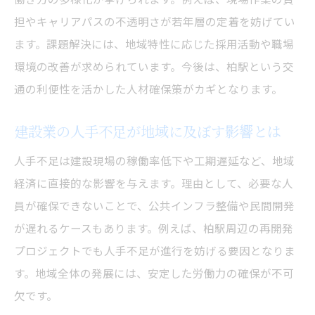
建設業現場の安全性と効率の低下を防ぐ取
担やキャリアパスの不透明さが若年層の定着を妨げてい
り組み
ます。課題解決には、地域特性に応じた採用活動や職場
人材難が建設業の進行管理へ及ぼす問題点
環境の改善が求められています。今後は、柏駅という交
建設業界で起きている作業遅延の実態を解
通の利便性を活かした人材確保策がカギとなります。
説
建設業の人手不足が地域に及ぼす影響とは
建設業の現場力維持に向けた工夫と課題
今後の建設業の現場運営を支える工夫を紹
人手不足は建設現場の稼働率低下や工期遅延など、地域
介
経済に直接的な影響を与えます。理由として、必要な人
2025年問題を見据えた人材対策の重要性
員が確保できないことで、公共インフラ整備や民間開発
建設業が直面する2025年問題の本質を理解
が遅れるケースもあります。例えば、柏駅周辺の再開発
プロジェクトでも人手不足が進行を妨げる要因となりま
2025年に向けた建設業の人材確保戦略を探
す。地域全体の発展には、安定した労働力の確保が不可
る
欠です。
建設業で進む高齢化と2025年問題の関係性