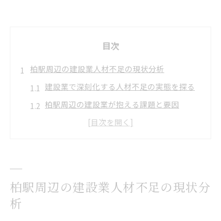
目次
柏駅周辺の建設業人材不足の現状分析
建設業で深刻化する人材不足の実態を探る
柏駅周辺の建設業が抱える課題と要因
建設業の人手不足が地域に及ぼす影響とは
現場目線で見る建設業の採用状況の変化
人材確保が難航する建設業の最新動向を解
説
柏駅周辺の建設業人材不足の現状分
建設業における労働力不足の今と今後を展
析
望