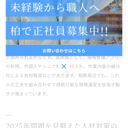
す。
今後の建設業の現場運営を支える工夫を紹介
今後の現場運営を支えるためには、ICT導入や多様な人
材活用が重要です。理由は、人口減少社会で安定的な人
材供給が期待できないため、業務効率化と多様性の両立
お問い合わせはこちら
が求められるからです。具体策として、現場管理アプリ
お問い合わせはこちら
の利用、外国人やシニア層の受け入れ、作業内容の細分
化による負担軽減などがあります。柏駅周辺でも、これ
らの工夫を組み合わせて持続可能な現場運営を目指す動
きが強まっています。
2025年問題を見据えた人材対策の