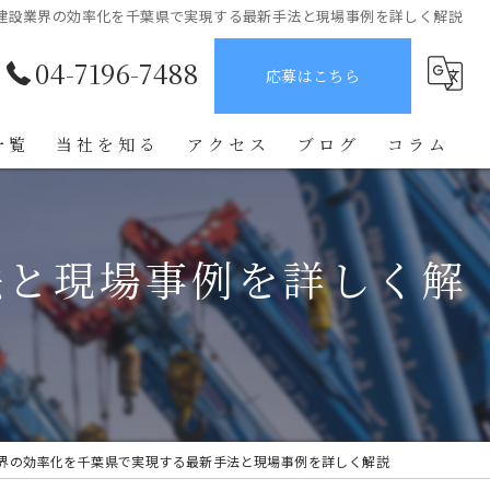
建設業界の効率化を千葉県で実現する最新手法と現場事例を詳しく解説
04-7196-7488
応募はこちら
一覧
当社を知る
アクセス
ブログ
コラム
未経験
法と現場事例を詳しく解
鉄骨鳶
正社員
転職
学歴不問
界の効率化を千葉県で実現する最新手法と現場事例を詳しく解説