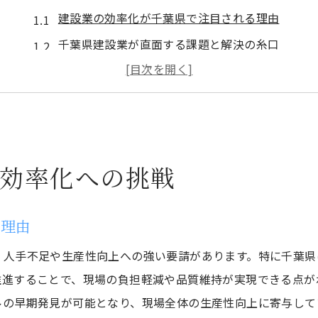
建設業の効率化が千葉県で注目される理由
千葉県建設業が直面する課題と解決の糸口
効率化に向けた建設業の現場改革の重要性
千葉県の建設業界に広がる最新の動向とは
建設業現場で求められる効率化のポイント
千葉県建設業の効率化が未来を変える背景
効率化への挑戦
建設業の現場改革がもたらす生産性向上
建設業の現場改革が生産性向上に直結する理由
る理由
千葉県の建設業における現場改善の実践例
効率化を支える建設業のデジタル技術活用法
、人手不足や生産性向上への強い要請があります。特に千葉県
することで、現場の負担軽減や品質維持が実現できる点がポイン
現場で進む建設業の働き方改革とその効果
ルの早期発見が可能となり、現場全体の生産性向上に寄与して
生産性向上を実現する建設業の新しい仕組み