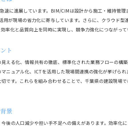
建設業効率化に欠かせない技術革新の波
入が急速に進展しています。BIM/CIMは設計から施工・維持
千葉県建設業界が注目する技術の現状と課題
の活用が現場の省力化に寄与しています。さらに、クラウド型
最新技術が建設業の現場にもたらす価値
る効率化と品質向上を同時に実現し、競争力強化につながって
働き方改革が建設現場にもたらす変化
建設業の働き方改革が現場に与える影響
イント
千葉県で進む建設業の労働環境改善の事例
の見える化、情報共有の徹底、標準化された業務フローの構築
効率化と働き方改革の好循環を生むポイント
マニュアル化、ICTを活用した現場間連携の強化が挙げられ
お問い合わせはこちら
お問い合わせはこちら
建設業界の働き方改革と人材確保の関係性
大切です。これらを組み合わせることで、千葉県の建設現場で
千葉県建設業の働き方改革最前線を解説
建設業の働き方改革が生産性向上に貢献
る背景
BIMやICTを活用した業務効率化の秘訣
建設業で注目のBIMやICT活用術を紹介
、今後の人口減少や担い手不足への備えがあります。効率化に