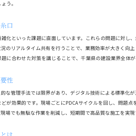
しょう。
建設業界の現場改革が業界全体に与える影響
効率化を目指すなら千葉県の建設業が注目
の糸口
千葉県建設業が効率化で選ばれる理由を探る
雑化といった課題に直面しています。これらの問題に対し、解
建設業の効率化を支える現場管理の進化
状況のリアルタイム共有を行うことで、業務効率が大きく向上
千葉県の建設業が導入する先進的な取り組み
課題に合わせた対策を講じることで、千葉県の建設業界全体が
効率化実現に役立つ建設業のノウハウ公開
建設業で実感する千葉県ならではの効率化策
重要性
建設業の未来を切り拓く千葉県の挑戦事例
人的な管理手法では限界があり、デジタル技術による標準化が
最新技術導入による建設業の進化
どが効果的です。現場ごとにPDCAサイクルを回し、問題点
建設業の効率化を加速する最新技術とは何か
設現場でも無駄な作業を削減し、短期間で高品質な施工を実現
千葉県の建設業で進むBIMやICT導入の実際
現場で活躍する建設業のデジタル化事例集
向とは