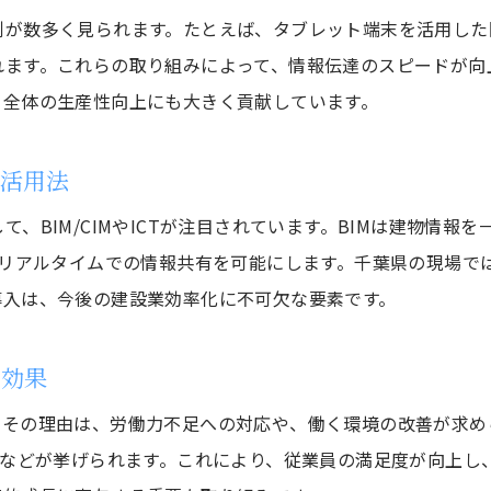
千葉県建設業界の未来を切り拓く実践策
例が数多く見られます。たとえば、タブレット端末を活用した
建設業の効率化が千葉県の未来を形作る理由
れます。これらの取り組みによって、情報伝達のスピードが向
千葉県建設業界の実践策と今後の展望を解説
、全体の生産性向上にも大きく貢献しています。
効率化推進で建設業界が目指す新時代の姿
千葉県建設業が描く持続可能な成長モデル
術活用法
建設業の効率化に不可欠な実践的アプローチ
、BIM/CIMやICTが注目されています。BIMは建物情
千葉県建設業界の進化を支える今後の課題
、リアルタイムでの情報共有を可能にします。千葉県の現場で
導入は、今後の建設業効率化に不可欠な要素です。
の効果
。その理由は、労働力不足への対応や、働く環境の改善が求め
縮などが挙げられます。これにより、従業員の満足度が向上し