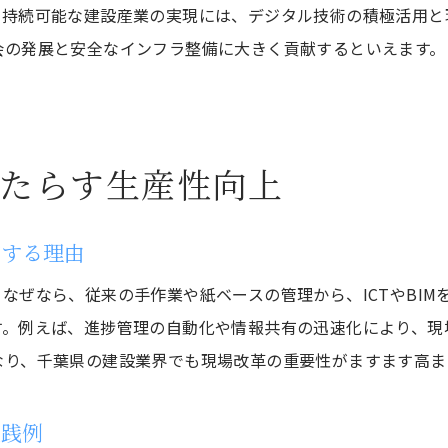
千葉県建設業が進める業務効率化の最前線
。持続可能な建設産業の実現には、デジタル技術の積極活用と
会の発展と安全なインフラ整備に大きく貢献するといえます。
BIM／ICTで建設業の生産性を高める方法
現場管理を変える建設業のデジタル運用事例
建設業におけるICT導入の成功ポイント
千葉県建設業界で進むBIM活用の実践効果
たらす生産性向上
遠隔臨場が現場管理を変えるポイント
建設業の現場管理に遠隔臨場がもたらす革新
結する理由
千葉県建設業で進む遠隔臨場活用のメリット
なぜなら、従来の手作業や紙ベースの管理から、ICTやBI
効率化を実現する遠隔臨場の運用ポイント
す。例えば、進捗管理の自動化や情報共有の迅速化により、現
建設業で注目される遠隔臨場の事例紹介
なり、千葉県の建設業界でも現場改革の重要性がますます高ま
遠隔臨場導入が建設業にもたらす新たな価値
千葉県建設業界が実践する遠隔臨場の成果
実践例