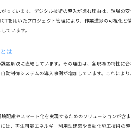
建設業界における新技術センターの意義
広がっています。デジタル技術の導入が進む理由は、現場の安
研究開発拠点が建設業にもたらすイノベーション
やICTを用いたプロジェクト管理により、作業進捗の可視化と
建設業界の進化を支える研究開発の現場
らしています。
最新研究拠点が柏市建設業界へ与える影響
持続可能な都市へ導く建設技術の今とこれから
情とは
建設業界の持続可能な技術革新とは何か
の課題解決に直結しています。その理由は、各現場の特性に合
柏市建設業で進むサステナブルな取り組み
や自動制御システムの導入事例が増加しています。これによ
建設業界が目指す持続可能な都市の姿
お問い合わせはこちら
お問い合わせはこちら
現場で求められる建設業の環境対応技術
建設業界の未来を変えるサステナビリティ戦略
術
柏市の建設業で実践される持続可能性
環境配慮やスマート化を実現するためのソリューションが含ま
建設現場の自動制御機器が切り拓く未来像
的には、再生可能エネルギー利用型建築や自動化施工技術の導