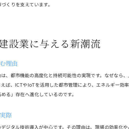
建設業界で進化する自動制御機器の実力
市づくりを支えています。
柏市建設業における自動化技術の導入事例
自動制御機器が建設業界にもたらす変革
建設業の現場で活躍する最新自動化設備
建設業に与える新潮流
自動制御技術が建設業の効率化を実現
建設業界の自動化が生む新たな可能性
む理由
業界知識を深める柏市の最新事例徹底解説
由は、都市機能の高度化と持続可能性の実現です。なぜなら、
建設業界の今を知る柏市の最新事例紹介
えば、ICTやIoTを活用した都市管理により、エネルギー効
柏市建設業の現場で注目される実践例
高める」存在へ進化しているのです。
建設業の最新事例から学ぶポイントとは
現場の声に学ぶ建設業界のリアルな変化
実際
建設業界動向を捉える柏市の現場解説
デジタル技術導入が中心です。その理由は、現場の効率化や品