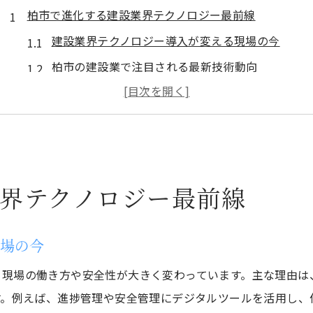
柏市で進化する建設業界テクノロジー最前線
建設業界テクノロジー導入が変える現場の今
柏市の建設業で注目される最新技術動向
建設業におけるスマート化と効率化の進展
柏市の建設業界で進むデジタル化の波
最新建設業界テクノロジー導入の実情とは
柏市建設現場で求められる次世代技術
界テクノロジー最前線
スマートシティ開発が建設業に与える新潮流
建設業界とスマートシティの融合が進む理由
現場の今
建設業におけるスマートシティ開発の実際
柏市建設業で広がるスマート化の取り組み
現場の働き方や安全性が大きく変わっています。主な理由は、
す。例えば、進捗管理や安全管理にデジタルツールを活用し
建設業界が支える新たな都市づくりの最前線