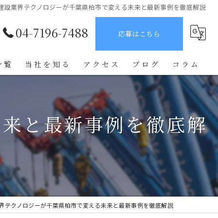
建設業界テクノロジーが千葉県柏市で変える未来と最新事例を徹底解説
04-7196-7488
応募はこちら
一覧
当社を知る
アクセス
ブログ
コラム
未経験
未来と最新事例を徹底解
鉄骨鳶
正社員
転職
学歴不問
界テクノロジーが千葉県柏市で変える未来と最新事例を徹底解説