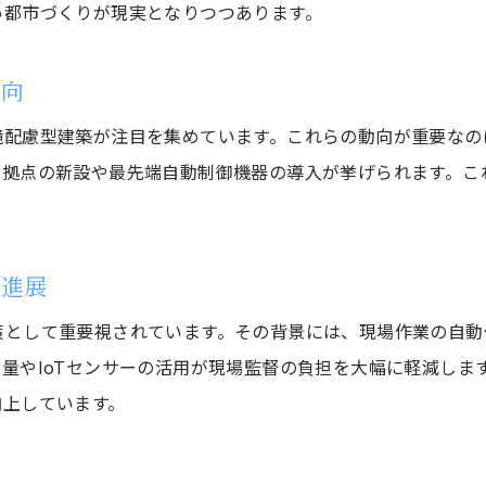
い都市づくりが現実となりつつあります。
スマートシティ開発が建設現場にもたらす変化
建設業目線で見るスマートシティの可能性
動向
環境配慮型建築の現場から学ぶ最新動向
配慮型建築が注目を集めています。これらの動向が重要なのは
建設業界で進む環境配慮型建築のポイント
発拠点の新設や最先端自動制御機器の導入が挙げられます。こ
柏市の建設業で注目されるエコ建築技術
。
環境配慮型建築が建設業にもたらす利点
建設業界のSDGs対応と現場の工夫事例
の進展
最新環境配慮型建築技術の活用方法
策として重要視されています。その背景には、現場作業の自動
建設業の現場で見られる環境配慮の工夫
量やIoTセンサーの活用が現場監督の負担を大幅に軽減しま
研究開発拠点が牽引する柏の建設業界革新
向上しています。
建設業界で注目の研究開発拠点の役割とは
柏市における建設業と研究開発の連携