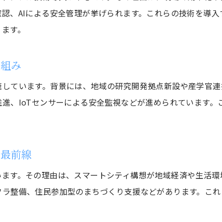
柏市建設業の事例が示す今後の展望
認、AIによる安全管理が挙げられます。これらの技術を導
地域社会と共創する建設業界の新たな可能性
ります。
建設業界と地域社会が目指す共創のかたち
柏市建設業が進める地域連携の取り組み
り組み
建設業界のSDGs貢献と地域活性化の事例
速しています。背景には、地域の研究開発拠点新設や産学官連
地域社会と共に歩む建設業の可能性拡大
進、IoTセンサーによる安全監視などが進められています。
建設業が地域に与える価値と未来展望
柏市建設業で進む共創プロジェクトの動向
の最前線
います。その理由は、スマートシティ構想が地域経済や生活環
フラ整備、住民参加型のまちづくり支援などがあります。これ