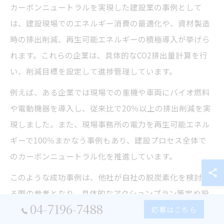
カーボンニュートラルを実現した建設業の事例として
は、建設現場でのエネルギー消費の最適化や、資材製造
時の排出削減、再生可能エネルギーの積極導入が挙げら
れます。これらの企業は、具体的なCO2排出量計算を行
い、削減目標を設定して進捗管理しています。
例えば、ある企業では現場での重機や車両にバイオ燃料
や電動機器を導入し、従来比で20％以上の排出削減を実
現しました。また、現場事務所の電力を再生可能エネル
ギーで100％まかなう事例もあり、建設プロセス全体で
のカーボンニュートラル化を推進しています。
このような成功事例は、他社が自社の脱炭素化を検討す
る際の参考となり、具体的なアクションプラン策定や設
04-7196-7488
備投資判断の指針として活用されています。
応募はこちら