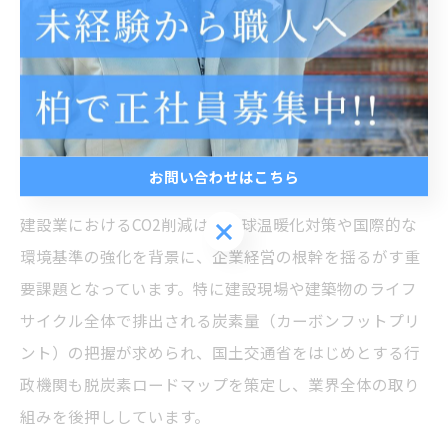
CO2削減へ何が建設業で求められ
るのか
お問い合わせはこちら
建設業で求められるCO2削減の基本知識
建設業におけるCO2削減は、地球温暖化対策や国際的な
お問い合わせはこちら
環境基準の強化を背景に、企業経営の根幹を揺るがす重
要課題となっています。特に建設現場や建築物のライフ
サイクル全体で排出される炭素量（カーボンフットプリ
ント）の把握が求められ、国土交通省をはじめとする行
政機関も脱炭素ロードマップを策定し、業界全体の取り
組みを後押ししています。