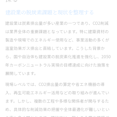
カーボンニュートラル達成の実務ポイント
建設業の脱炭素課題と現状を整理する
建設業の経営戦略に脱炭素を組み込む方法
企業で進める脱炭素取り組みの進め方
建設業は炭素排出量が多い産業の一つであり、CO2削減
脱炭素化が建設業経営にもたらす効果
は業界全体の重要課題となっています。特に建築資材の
製造や現場でのエネルギー使用など、事業活動の多くが
CO2削減へ何が建設業で求められるのか
温室効果ガス排出と直結しています。こうした背景か
建設業で求められるCO2削減の基本知識
ら、国や自治体も建設業の脱炭素化推進を強化し、2050
co2削減目標を実現する具体策に迫る
年カーボンニュートラル実現の目標達成に向けた施策を
建設業が採るべきカーボンニュートラル施
展開しています。
策
現場レベルでは、CO2排出量の算定や省エネ機器の導
現場で役立つCO2削減の取り組み方法
入、再生可能エネルギー活用などの取り組みが進んでい
建設業におけるco2排出量管理の重要性
ます。しかし、複数の工程や多様な関係者が関与するた
現場で役立つ建設業のカーボンニュートラル術
め、具体的な削減効果の把握や全体最適化が難しいとい
建設業現場で活かせる脱炭素の具体策