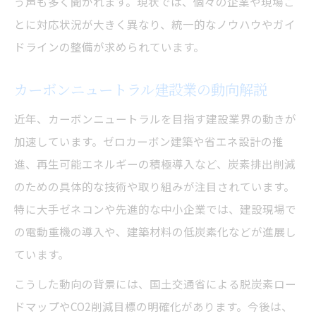
う声も多く聞かれます。現状では、個々の企業や現場ご
カーボンニュートラル実現の現場アプロー
とに対応状況が大きく異なり、統一的なノウハウやガイ
チ
ドラインの整備が求められています。
建設業の省エネ推進と作業効率化の関係
カーボンニュートラル建設業の動向解説
co2排出量削減を叶える現場改善の工夫
現場に必要なカーボンニュートラル教育
近年、カーボンニュートラルを目指す建設業界の動きが
加速しています。ゼロカーボン建築や省エネ設計の推
先進事例から学ぶ脱炭素取組みのポイント
進、再生可能エネルギーの積極導入など、炭素排出削減
建設業の先進事例が示す脱炭素の効果
のための具体的な技術や取り組みが注目されています。
カーボンニュートラル建設業事例の解説
特に大手ゼネコンや先進的な中小企業では、建設現場で
成功事例に学ぶco2削減の実践ポイント
の電動重機の導入や、建築材料の低炭素化などが進展し
建設業脱炭素取り組み事例の共通点を探る
ています。
建設業で参考となるカーボンニュートラル
こうした動向の背景には、国土交通省による脱炭素ロー
の実例
ドマップやCO2削減目標の明確化があります。今後は、