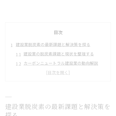
目次
建設業脱炭素の最新課題と解決策を探る
建設業の脱炭素課題と現状を整理する
カーボンニュートラル建設業の動向解説
建設業で直面する脱炭素の壁と対策案
建設業脱炭素化を阻む主な課題を分析
国土交通省の脱炭素ロードマップの影響
企業経営に活きる脱炭素化の実践ノウハウ
建設業脱炭素の最新課題と解決策を
建設業経営に役立つ脱炭素ノウハウ紹介
探る