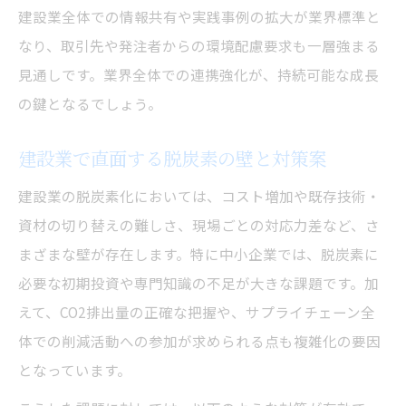
補助金と制度活用で進める建設業のCO2対策
建設業全体での情報共有や実践事例の拡大が業界標準と
建設業向け補助金の活用による脱炭素推進
なり、取引先や発注者からの環境配慮要求も一層強まる
制度を使った建設業のco2削減の実践法
見通しです。業界全体での連携強化が、持続可能な成長
カーボンニュートラル支援制度の概要と活
の鍵となるでしょう。
用
建設業で直面する脱炭素の壁と対策案
建設業のCO2対策で役立つ補助金情報
制度活用で加速する建設業の脱炭素化
建設業の脱炭素化においては、コスト増加や既存技術・
資材の切り替えの難しさ、現場ごとの対応力差など、さ
まざまな壁が存在します。特に中小企業では、脱炭素に
必要な初期投資や専門知識の不足が大きな課題です。加
えて、CO2排出量の正確な把握や、サプライチェーン全
体での削減活動への参加が求められる点も複雑化の要因
となっています。