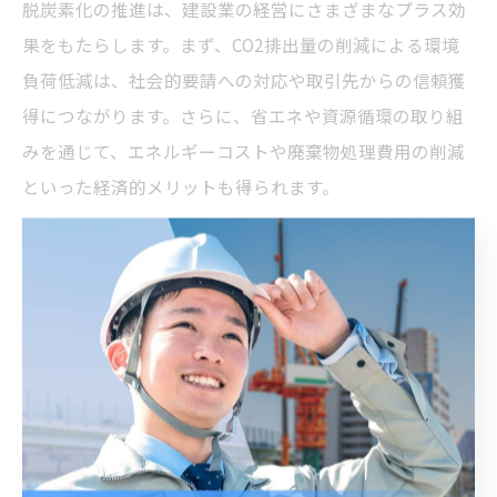
脱炭素化の推進は、建設業の経営にさまざまなプラス効
果をもたらします。まず、CO2排出量の削減による環境
負荷低減は、社会的要請への対応や取引先からの信頼獲
得につながります。さらに、省エネや資源循環の取り組
みを通じて、エネルギーコストや廃棄物処理費用の削減
といった経済的メリットも得られます。
近年は、カーボンニュートラルへの積極的な取り組みを
評価する公共工事の入札要件や新規取引先の選定基準に
も変化が見られ、経営戦略上の競争力強化にも直結して
います。また、従業員のモチベーション向上や人材確保
にも好影響を与えるため、長期的な事業継続性の確保に
も寄与します。これらの効果を最大限に引き出すために
は、経営と現場が一体となった脱炭素推進が不可欠で
す。