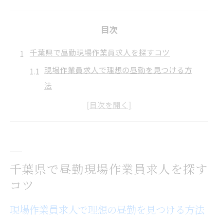
目次
千葉県で昼勤現場作業員求人を探すコツ
現場作業員求人で理想の昼勤を見つける方
法
千葉県の現場作業員求人情報の効率的な集
め方
求人サイトを活用した現場作業員昼勤探し
のコツ
千葉県で昼勤現場作業員求人を探す
現場作業員求人選びで重視したい昼勤の条
コツ
件
千葉建設求人サイトで昼勤現場作業員を探
現場作業員求人で理想の昼勤を見つける方法
す