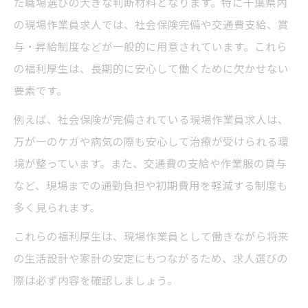
た職場選びの大きな判断材料となります。特に千葉県内
の現場作業員求人では、社会保険完備や交通費支給、賞
与・昇給制度などが一般的に用意されています。これら
の福利厚生は、長期的に安心して働くために欠かせない
要素です。
例えば、社会保険が完備されている現場作業員求人は、
万が一のケガや病気の際も安心して治療が受けられる環
境が整っています。また、交通費の支給や作業服の貸与
など、現場までの通勤負担や初期費用を軽減する制度も
多く見られます。
これらの福利厚生は、現場作業員として働きながら将来
の生活設計や家計の安定にもつながるため、求人選びの
際は必ず内容を確認しましょう。