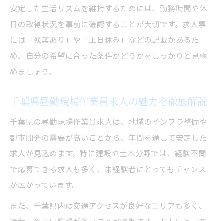
安定した生活リズムを維持するためには、勤務時間や休
日の取得状況を事前に確認することが大切です。求人票
には「残業あり」や「土日休み」などの記載があるた
め、自分の希望に合った条件かどうかをしっかりと見極
めましょう。
千葉県昼勤現場作業員求人の魅力を徹底解説
千葉県の昼勤現場作業員求人は、地域のインフラ整備や
都市開発の需要が高いことから、年間を通して安定した
求人が見込めます。特に建設や土木分野では、経験不問
で応募できる求人も多く、未経験者にとってもチャンス
が広がっています。
また、千葉県内は交通アクセスが良好なエリアも多く、
通勤しやすい職場が多いことが特徴です。求人によって