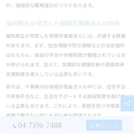
が、理想的な職場選びのコツとなります。
福利厚生が充実した現場作業員求人の特徴
福利厚生が充実した現場作業員求人には、共通する特徴
があります。まず、社会保険や労災保険などの法定福利
はもちろん、独自の手当や休暇制度が整備されている点
が挙げられます。加えて、定期的な健康診断や資格取得
支援制度を導入している企業も多いです。
例えば、千葉県内の現場作業員求人の中には、住宅手当
や家族手当など、生活をサポートする独自制度を設けて
いる企業もあります。これにより、家庭を持つ作業員や
長期で働きたい方にも安心感が提供されます。
04-7196-7488
応募はこちら
福利厚生が手厚い企業ほど従業員の定着率が高く、安定