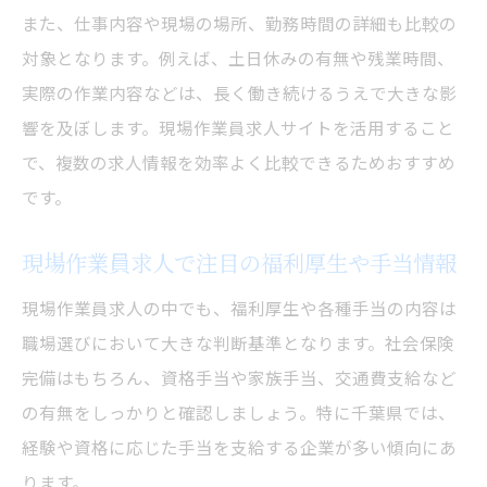
また、仕事内容や現場の場所、勤務時間の詳細も比較の
対象となります。例えば、土日休みの有無や残業時間、
実際の作業内容などは、長く働き続けるうえで大きな影
響を及ぼします。現場作業員求人サイトを活用すること
で、複数の求人情報を効率よく比較できるためおすすめ
です。
現場作業員求人で注目の福利厚生や手当情報
現場作業員求人の中でも、福利厚生や各種手当の内容は
職場選びにおいて大きな判断基準となります。社会保険
完備はもちろん、資格手当や家族手当、交通費支給など
の有無をしっかりと確認しましょう。特に千葉県では、
経験や資格に応じた手当を支給する企業が多い傾向にあ
ります。