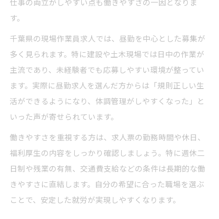
仕事の両立がしやすい点も働きやすさの一因となりま
す。
千葉県の現場作業員求人では、昼勤を中心とした募集が
多く見られます。特に建設や土木現場では日中の作業が
主流であり、未経験者でも応募しやすい環境が整ってい
ます。実際に昼勤求人を選んだ方からは「規則正しい生
活ができるようになり、体調管理がしやすくなった」と
いった声が寄せられています。
働きやすさを重視する方は、求人票の勤務時間や休日、
福利厚生の内容をしっかり確認しましょう。特に週休二
日制や残業の有無、交通費支給などの条件は長期的な働
きやすさに直結します。自分の希望に合った職場を選ぶ
ことで、安定した就労が実現しやすくなります。