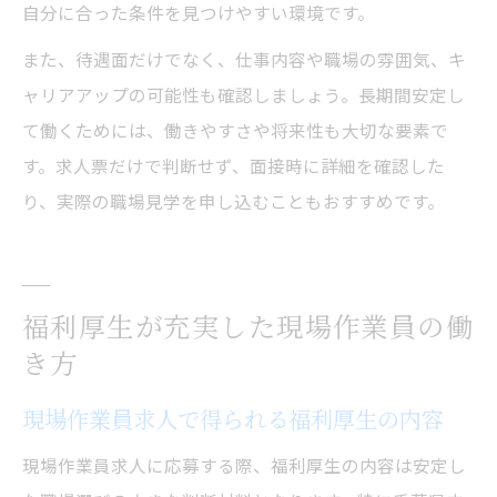
自分に合った条件を見つけやすい環境です。
また、待遇面だけでなく、仕事内容や職場の雰囲気、キ
ャリアアップの可能性も確認しましょう。長期間安定し
て働くためには、働きやすさや将来性も大切な要素で
す。求人票だけで判断せず、面接時に詳細を確認した
り、実際の職場見学を申し込むこともおすすめです。
福利厚生が充実した現場作業員の働
き方
現場作業員求人で得られる福利厚生の内容
現場作業員求人に応募する際、福利厚生の内容は安定し