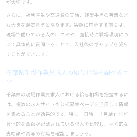
が大切です。
さらに、福利厚生や交通費の支給、残業手当の有無など
も大きな選定基準となります。実際に応募する前には、
現場で働いている人の口コミや、面接時に職場環境につ
いて具体的に質問することで、入社後のギャップを減ら
すことができます。
千葉県現場作業員求人の給与相場を調べるコ
ツ
千葉県の現場作業員求人における給与相場を把握するに
は、複数の求人サイトや公式募集ページを活用して情報
を集めることが効果的です。特に「日給」「月給」など
具体的な金額が記載されている求人を比較し、平均的な
支給額や賞与の有無を確認しましょう。