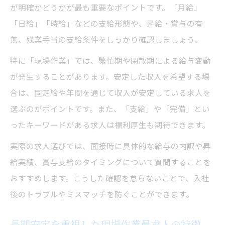
が明確かどうかが最も重要なポイントです。「月給」
「日給」「時給」などの支給形態や、昇給・賞与の有
無、残業手当の支給条件をしっかり確認しましょう。
特に「現場作業」では、繁忙期や閑散期による給与変動
が発生することがあります。安定した収入を希望する場
合は、固定給や年間を通じて収入が安定している求人を
選ぶのがポイントです。また、「支給」や「完備」とい
ったキーワードがある求人は福利厚生も期待できます。
実際の求人選びでは、面接時に具体的な給与の内訳や昇
給実績、賞与支給のタイミングについて質問することを
おすすめします。こうした確認を怠らないことで、入社
後のトラブルやミスマッチを防ぐことができます。
長期安定を重視した現場作業員求人の特徴