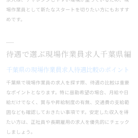
場作業員として新たなスタートを切りたい方にもおすす
めです。
待遇で選ぶ現場作業員求人千葉県編
千葉県の現場作業員求人待遇比較のポイント
千葉県で現場作業員の求人を探す際、待遇の比較は重要
なポイントとなります。特に昼勤希望の場合、月給や日
給だけでなく、賞与や昇給制度の有無、交通費の支給範
囲なども確認しておきたい事項です。安定した収入を得
たい方は、正社員や長期雇用の求人を優先的にチェック
しましょう。