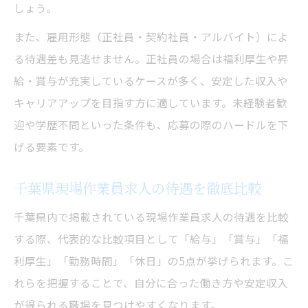
しょう。
また、雇用形態（正社員・契約社員・アルバイト）によ
る待遇差も見逃せません。正社員の場合は福利厚生や昇
給・賞与が充実しているケースが多く、安定した収入や
キャリアアップを目指す方に適しています。未経験者歓
迎や学歴不問といった条件も、応募の際のハードルを下
げる要素です。
千葉県現場作業員求人の待遇を徹底比較
千葉県内で掲載されている現場作業員求人の待遇を比較
する際、代表的な比較項目として「給与」「賞与」「福
利厚生」「勤務時間」「休日」の5点が挙げられます。こ
れらを把握することで、自分に合った働き方や安定収入
が得られる職場を見つけやすくなります。