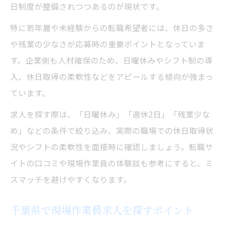
日制度が整備されつつあるのが現状です。
現場作業員求人で注目の賞与や手当事情
千葉県現場作業員求人の収入アップ事例を
特に若年層や未経験からの転職希望者には、休日の多さ
解説
や残業の少なさが応募時の重要ポイントとなっていま
す。企業側も人材確保のため、日曜休みやシフト制の導
現場作業員求人の給与明細や待遇のチェッ
入、休日取得の柔軟性などをアピールする傾向が強まっ
ク法
ています。
求人を探す際は、「日曜休み」「週休2日」「残業少な
め」などの条件で絞り込み、実際の職場での休日取得状
況やシフトの柔軟性を面接時に確認しましょう。転職サ
イトの口コミや現場作業員の体験談も参考にすると、ミ
スマッチを避けやすくなります。
千葉県で現場作業員求人を探すポイント