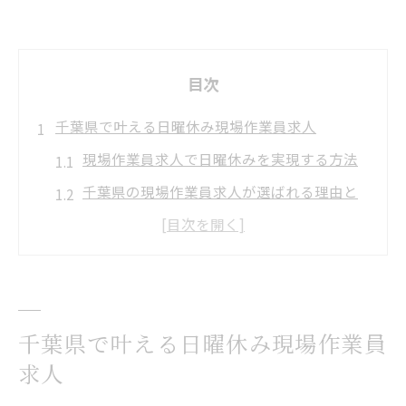
目次
千葉県で叶える日曜休み現場作業員求人
現場作業員求人で日曜休みを実現する方法
千葉県の現場作業員求人が選ばれる理由と
は
日曜休み現場作業員求人の最新動向を解説
千葉県で現場作業員求人を探すポイント
現場作業員求人で日曜休みが注目される背
千葉県で叶える日曜休み現場作業員
景
求人
現場作業員求人の選び方と日曜休みの実現