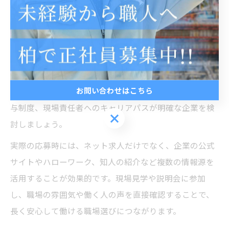
日制、給与水準、勤務地、福利厚生などを具体的に設定
することで、ミスマッチを防ぐことができます。
千葉県内の現場作業員求人は、未経験歓迎や学歴不問、
資格不要など幅広い募集があります。初心者の場合は、
研修制度や資格取得支援が充実している職場を選ぶと安
お問い合わせはこちら
心です。経験者やスキルアップを目指す方は、昇給・賞
与制度、現場責任者へのキャリアパスが明確な企業を検
お問い合わせはこちら
討しましょう。
実際の応募時には、ネット求人だけでなく、企業の公式
サイトやハローワーク、知人の紹介など複数の情報源を
活用することが効果的です。現場見学や説明会に参加
し、職場の雰囲気や働く人の声を直接確認することで、
長く安心して働ける職場選びにつながります。