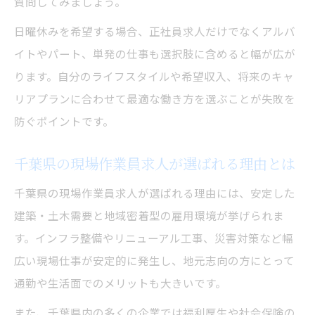
質問してみましょう。
ット
日曜休みを希望する場合、正社員求人だけでなくアルバ
千葉県現場作業員求人の休日事情を徹底解
イトやパート、単発の仕事も選択肢に含めると幅が広が
説
ります。自分のライフスタイルや希望収入、将来のキャ
寮完備で働ける現場作業員求人を千葉県で探す
リアプランに合わせて最適な働き方を選ぶことが失敗を
現場作業員求人で寮完備を選ぶメリット
防ぐポイントです。
寮付き現場作業員求人の千葉県での探し方
千葉県の寮完備現場作業員求人で安定生活
千葉県の現場作業員求人が選ばれる理由とは
現場作業員求人で住まいも仕事も安心な理
千葉県の現場作業員求人が選ばれる理由には、安定した
由
建築・土木需要と地域密着型の雇用環境が挙げられま
千葉県現場作業員求人で寮完備を活かした
す。インフラ整備やリニューアル工事、災害対策など幅
働き方
広い現場仕事が安定的に発生し、地元志向の方にとって
未経験から挑戦できる現場作業員求人特集
通勤や生活面でのメリットも大きいです。
未経験歓迎の現場作業員求人が千葉県で増
また、千葉県内の多くの企業では福利厚生や社会保険の