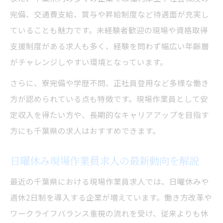
加中
完備、交通費支給、賞与や昇給制度など待遇面が充実し
現場作業員求人で未経験から正社員を目指
ていることも魅力です。未経験者歓迎の現場や資格取得
す方法
支援制度がある求人も多く、経験を問わず幅広い年齢層
千葉県の現場作業員求人で未経験が活躍で
がチャレンジしやすい環境となっています。
きる理由
さらに、寮完備や学歴不問、正社員登用など多様な働き
現場作業員求人で未経験スタートの魅力を
方が認められている点も特徴です。現場作業員として安
紹介
定収入を得たい方や、長期的なキャリアアップを目指す
千葉県現場作業員求人で資格取得も目指せ
方にも千葉県の求人はおすすめできます。
る環境
日曜休み現場作業員求人の最新動向を解説
千葉県現場作業員の給与や待遇の実態に迫る
現場作業員求人で得られる給与水準を紹介
最近の千葉県における現場作業員求人では、日曜休みや
千葉県現場作業員求人の待遇や福利厚生を
週休2日制を導入する企業が増えています。働き方改革や
比較
ワークライフバランス重視の流れを受け、従来よりも休