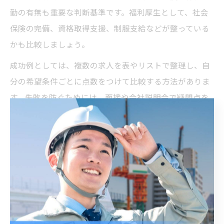
勤の有無も重要な判断基準です。福利厚生として、社会
保険の完備、資格取得支援、制服支給などが整っている
かも比較しましょう。
成功例としては、複数の求人を表やリストで整理し、自
分の希望条件ごとに点数をつけて比較する方法がありま
す。失敗を防ぐためには、面接や会社説明会で疑問点を
積極的に質問し、曖昧な点を残さないようにするのがポ
イントです。
理想的な現場作業員求人の選び方ガイド
理想的な現場作業員求人を選ぶためには、まず自分のラ
イフスタイルや将来のキャリアプランを明確にし、優先
したい条件をリストアップしましょう。日曜休みや週休2