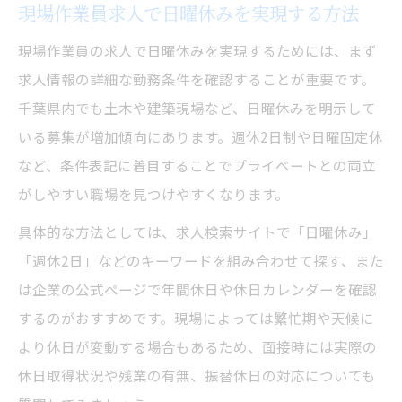
現場作業員求人を選ぶ際の大切なチェック
現場作業員求人で日曜休みを実現する方法
項目
現場作業員の求人で日曜休みを実現するためには、まず
日曜休み現場作業員求人の見極めポイント
求人情報の詳細な勤務条件を確認することが重要です。
千葉県で日曜休み求人を探す際の注意点
千葉県内でも土木や建築現場など、日曜休みを明示して
現場作業員求人の勤務条件を比較するコツ
いる募集が増加傾向にあります。週休2日制や日曜固定休
理想的な現場作業員求人の選び方ガイド
など、条件表記に着目することでプライベートとの両立
がしやすい職場を見つけやすくなります。
日曜休み希望なら千葉県の現場作業が最適
日曜休み現場作業員求人が千葉県で人気の
具体的な方法としては、求人検索サイトで「日曜休み」
理由
「週休2日」などのキーワードを組み合わせて探す、また
は企業の公式ページで年間休日や休日カレンダーを確認
現場作業員求人でプライベート確保の秘訣
するのがおすすめです。現場によっては繁忙期や天候に
千葉県の現場作業員求人で理想の休日を実
より休日が変動する場合もあるため、面接時には実際の
現
休日取得状況や残業の有無、振替休日の対応についても
日曜休み求人の現場作業員として働くメリ