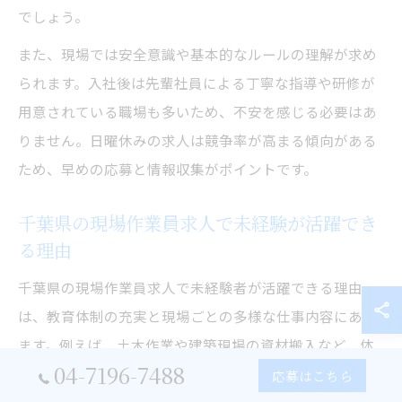
でしょう。
また、現場では安全意識や基本的なルールの理解が求め
られます。入社後は先輩社員による丁寧な指導や研修が
用意されている職場も多いため、不安を感じる必要はあ
りません。日曜休みの求人は競争率が高まる傾向がある
ため、早めの応募と情報収集がポイントです。
千葉県の現場作業員求人で未経験が活躍でき
る理由
千葉県の現場作業員求人で未経験者が活躍できる理由
は、教育体制の充実と現場ごとの多様な仕事内容にあり
ます。例えば、土木作業や建築現場の資材搬入など、体
04-7196-7488
力や協調性があれば始めやすい職種も多いです。こうし
応募はこちら
た現場では、実際に未経験から入社し、短期間で一人前