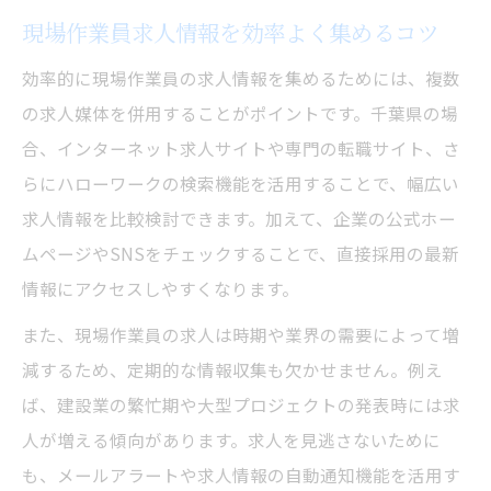
影響
現場作業員求人情報を効率よく集めるコツ
現場仕事給料を上げる求人条件の見極め方
効率的に現場作業員の求人情報を集めるためには、複数
給料重視で探す現場作業員求人のコツ
の求人媒体を併用することがポイントです。千葉県の場
未経験から始める現場作業員の第一歩
合、インターネット求人サイトや専門の転職サイト、さ
未経験歓迎の現場作業員求人の探し方と選
らにハローワークの検索機能を活用することで、幅広い
び方
求人情報を比較検討できます。加えて、企業の公式ホー
未経験者が現場作業員求人で重視すべき条
ムページやSNSをチェックすることで、直接採用の最新
件
情報にアクセスしやすくなります。
現場作業員求人に未経験で応募する際の準
また、現場作業員の求人は時期や業界の需要によって増
備
減するため、定期的な情報収集も欠かせません。例え
未経験から現場作業員求人で正社員を目指
ば、建設業の繁忙期や大型プロジェクトの発表時には求
す流れ
人が増える傾向があります。求人を見逃さないために
未経験者が知っておきたい現場作業員求人
も、メールアラートや求人情報の自動通知機能を活用す