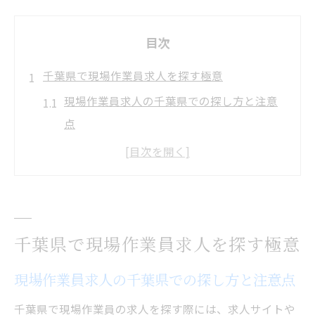
目次
千葉県で現場作業員求人を探す極意
現場作業員求人の千葉県での探し方と注意
点
現場作業員求人情報を効率よく集めるコツ
現場作業員求人を比較するポイント解説
求人選びで失敗しない現場作業員の見極め
術
千葉県で現場作業員求人を探す極意
千葉県現場作業員求人の特徴と傾向を知る
直接採用で実現する安定収入の秘密
現場作業員求人の千葉県での探し方と注意点
現場作業員求人の直接採用が安定収入に有
千葉県で現場作業員の求人を探す際には、求人サイトや