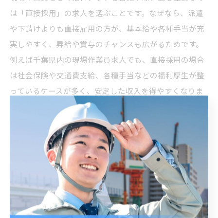
は「直接採用」の求人を選ぶことです。なぜなら、派遣
や下請けよりも直接雇用の方が、基本給や各種手当が充
実しやすく、昇給や賞与のチャンスも広がるためです。
例えば千葉県内の現場作業員求人でも、直接採用の場合
は社会保険や交通費支給、各種手当などの福利厚生が整
っているケースが多く、安定した収入を得やすくなりま
す。
また、給料アップには企業選びの工夫も不可欠です。昇
給制度や実績に応じた給与体系が明確な企業を選ぶこと
で、努力に見合った収入増が期待できます。現場作業員
求人の中でも「昇給あり」「資格手当あり」などの条件
を重視して選びましょう。
実際に直接採用で働く方の声として、「以前は派遣で働