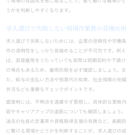
て現場の雰囲気を感じ取ることで、長く働ける職場かど
用法
うかを判断しやすくなります。
現場作業員求人の面接で好印象を与える方
法
求人選びで失敗しない現場作業員の見極め術
転職時に重視したい現場作業員求人の条件
求人選びで失敗しないためには、企業の信頼性や労働条
件の透明性をしっかり見極めることが不可欠です。例え
ば、直接雇用をうたっていても実際は短期契約や下請け
の場合もあるため、雇用形態を必ず確認しましょう。ま
た、給与の支払い方法や残業代の有無、社会保険の完備
状況なども重要なチェックポイントです。
面接時には、不明点を遠慮せず質問し、具体的な業務内
容やキャリアアップの道筋についても確認しましょう。
過去の社員の定着率や資格取得支援の有無など、長期的
に働ける環境かどうかを判断することが、求人選びの成