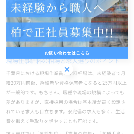
いていたが、直接雇用に切り替えたことで年収が大きく
アップした」「賞与や手当が増え、生活に余裕が生まれ
た」といった体験談も多く見られます。千葉県内では求
人の選択肢が多いため、自分の希望やキャリアプランに
合った職場を見極めることが大切です。
お問い合わせはこちら
現場仕事給料の相場と求人選びのポイント
お問い合わせはこちら
千葉県における現場作業員の給料相場は、未経験者で月
給20万円前後、経験者や資格保有者になると25万円以上
が一般的です。もちろん、職種や現場の規模によっても
差がありますが、直接採用の場合は基本給が高く設定さ
れている求人も目立ちます。寮完備の求人も多く、生活
費を抑えて手取りを増やすことも可能です。
求人選びでは「昇給制度」「賞与の有無」「各種手当」