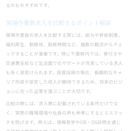
の特徴
るのもおすすめです。
寮あり土木作業員求人のメリット解説
現場作業員求人を比較するポイント解説
寮完備の現場作業員求人が選ばれる理由
土木作業員求人で寮ありを選ぶメリット
現場作業員の求人を比較する際には、給与や昇給制度、
福利厚生、勤務地、勤務時間など、複数の観点からチェ
千葉県の寮あり現場作業員求人の魅力
ックすることが重要です。特に千葉県内では、寮付きや
遠方から応募可能な寮付き現場作業員求人
交通費支給など生活面でのサポートが充実している求人
寮完備求人で現場作業員生活を始めるポイ
も多く見受けられます。直接採用の場合、長期的なキャ
ント
リア形成や安定した収入が期待できるため、将来のビジ
千葉県の現場作業員求人で転職成功へ
ョンに合った企業を選ぶことが大切です。
千葉県の現場作業員求人で転職を成功させ
比較の際には、求人票に記載されている条件だけでな
るコツ
く、実際の職場環境や社員の声も参考にするとミスマッ
現場作業員求人の転職活動で意識すべき点
チを防げます。例えば、現場見学やOB・OG訪問を通じ
転職成功に導く千葉県の現場作業員求人活