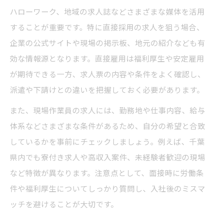
利な理由
ハローワーク、地域の求人誌などさまざまな媒体を活用
直接雇用が現場作業員求人で注目される背
することが重要です。特に直接採用の求人を狙う場合、
景
企業の公式サイトや現場の掲示板、地元の紹介なども有
現場作業員求人で選ぶべき直接採用企業の
効な情報源となります。直接雇用は福利厚生や安定雇用
特徴
が期待できる一方、求人票の内容や条件をよく確認し、
安定収入を実現する現場作業員求人の選択
派遣や下請けとの違いを把握しておく必要があります。
基準
また、現場作業員の求人には、勤務地や仕事内容、給与
直接採用の現場作業員求人が長期定着に強
体系などさまざまな条件があるため、自分の希望と合致
い理由
しているかを事前にチェックしましょう。例えば、千葉
現場仕事の給料を上げるための選択肢
県内でも寮付き求人や高収入案件、未経験者歓迎の現場
現場作業員求人で給料アップを叶える方法
など特徴が異なります。注意点として、面接時に労働条
件や福利厚生についてしっかり質問し、入社後のミスマ
現場仕事給料の相場と求人選びのポイント
ッチを避けることが大切です。
資格取得が現場作業員求人の給料に与える