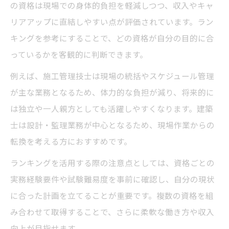
の資格は現場での身体的負担を軽減しつつ、収入やキャ
建設業資格マニアが注目の最強資格の特徴
リアアップに直結しやすい点が評価されています。ラン
とは
キングを参考にすることで、どの資格が自分の目的に合
独立や高収入に直結する建設業資格の選び
っているかを客観的に判断できます。
方
例えば、施工管理技士は現場の統括やスケジュール管理
一人親方なら知っておきたい資格取得の道
が主な業務となるため、体力的な負担が減り、将来的に
一人親方のための建設業資格取得ルート解
は独立や一人親方としても活躍しやすくなります。建築
説
士は設計・監理業務が中心となるため、現場作業からの
建設業許可と専任技術者資格の取得ポイン
転換を考える方におすすめです。
ト
ランキングを活用する際の注意点としては、資格ごとの
一人親方が選ぶべき建設業おすすめ資格と
実務経験要件や試験難易度を事前に確認し、自分の現状
は
に合った計画を立てることが重要です。複数の資格を組
建設業で独立を目指す一人親方の資格戦略
み合わせて取得することで、さらに柔軟な働き方や収入
一生困らない建設業資格取得で安定経営実
向上が目指せます。