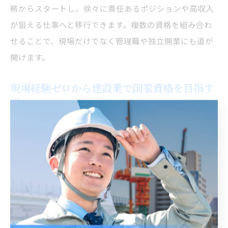
務からスタートし、徐々に責任あるポジションや高収入
が狙える仕事へと移行できます。複数の資格を組み合わ
せることで、現場だけでなく管理職や独立開業にも道が
開けます。
現場経験ゼロから建設業で国家資格を目指す
道
現場経験が全くない方でも、建設業の国家資格取得は十
分可能です。まずは「受験資格に実務経験が不要な資
格」から挑戦し、合格後に現場で経験を積む流れが一般
的です。
例えば、危険物取扱者や第二種電気工事士は、未経験者
が最初に取得しやすい資格として人気があります。資格
取得後は、資格を活かせる職場に転職したり、資格手当