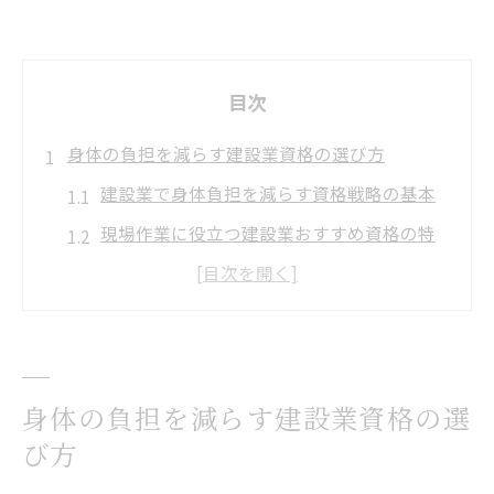
目次
身体の負担を減らす建設業資格の選び方
建設業で身体負担を減らす資格戦略の基本
現場作業に役立つ建設業おすすめ資格の特
徴
建設業資格ランキングから負担軽減を目指
す方法
資格一覧表で建設業の適職を見つけるポイ
身体の負担を減らす建設業資格の選
ント
び方
建設業国家資格で快適な働き方を実現する
コツ