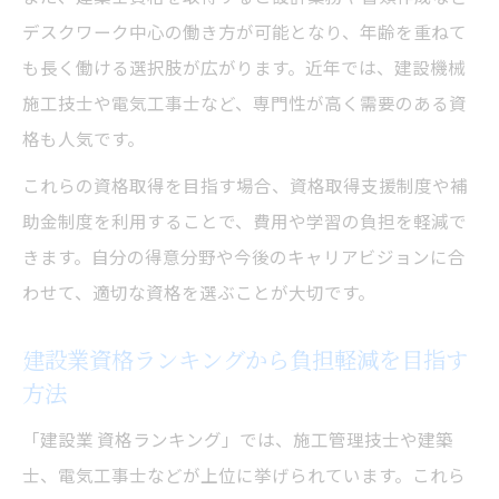
デスクワーク中心の働き方が可能となり、年齢を重ねて
現場の負担が少ない建設業おすすめ資格ま
も長く働ける選択肢が広がります。近年では、建設機械
とめ
施工技士や電気工事士など、専門性が高く需要のある資
資格一覧表で建設業未経験者の可能性を広
格も人気です。
げる
これらの資格取得を目指す場合、資格取得支援制度や補
建設業で実務経験不要の資格取得ルートと
助金制度を利用することで、費用や学習の負担を軽減で
は
きます。自分の得意分野や今後のキャリアビジョンに合
建設業で将来に強いおすすめの資格特集
わせて、適切な資格を選ぶことが大切です。
建設業で一生困らないおすすめ資格を厳選
紹介
建設業資格ランキングから負担軽減を目指す
将来性抜群の建設業資格ランキングを徹底
方法
解説
「建設業 資格ランキング」では、施工管理技士や建築
建設業の資格一覧表で選ぶAI時代に強い資
士、電気工事士などが上位に挙げられています。これら
格