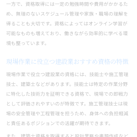
一方で、資格取得には一定の勉強時間や費用がかかるた
れ
め、無理のないスケジュール管理や家族・職場の理解を
建設業資格取得で収入アップが叶う理由と
得ることも大切です。資格によってはオンライン学習が
事例
可能なものも増えており、働きながら効率的に学べる環
資格ランキングを活用した建設業収入安定
境も整っています。
の秘訣
現場作業に役立つ建設業おすすめ資格の特徴
建設業許可や専任技術者資格の重要性と活
用法
現場作業で役立つ建設業の資格には、技能士や施工管理
建設業おすすめ資格で高収入を目指す戦略
技士、建築士などがあります。技能士は特定の作業分野
に特化した技術力を証明できる資格で、現場での即戦力
未経験者も取得しやすい建設業の資格一覧
として評価されやすいのが特徴です。施工管理技士は現
未経験者に優しい建設業資格一覧と特徴を
場の安全管理や工程管理を担うため、身体への負担軽減
解説
と責任あるポジションでの活躍が期待できます。
建設業資格ランキングで未経験OK資格を比
較
また、建築士資格を取得すると設計業務や書類作成など