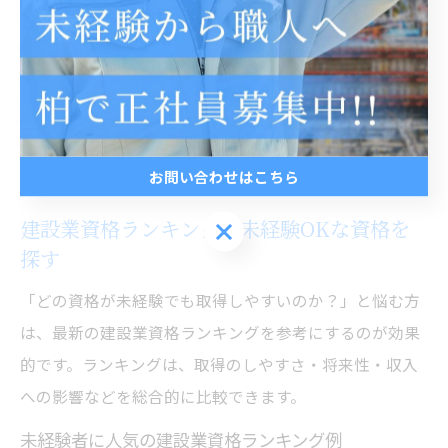
を受けて収入アップを目指すこともできます。
注意点として、資格取得のみで即高収入や負担軽減が得
られるわけではありません。現場での実務経験や追加研
修を受けることで、より有利なポジションや安定した働
き方が実現できます。
お問い合わせはこちら
建設業資格ランキングで未経験OKな資格を
お問い合わせはこちら
探す
「どの資格が未経験でも取得しやすいのか？」と悩む方
は、最新の建設業資格ランキングを参考にするのが効果
的です。ランキングは、取得のしやすさ・将来性・収入
への影響などを総合的に比較できます。
未経験者に人気の建設業資格ランキング例