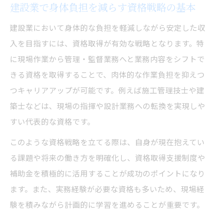
建設業で身体負担を減らす資格戦略の基本
現場経験なしから目指せる建設業国家資格
建設業において身体的な負担を軽減しながら安定した収
建設業の実務経験なしで取得できる国家資
入を目指すには、資格取得が有効な戦略となります。特
格とは
に現場作業から管理・監督業務へと業務内容をシフトで
未経験者向け建設業国家資格一覧と選び方
きる資格を取得することで、肉体的な作業負担を抑えつ
のコツ
つキャリアアップが可能です。例えば施工管理技士や建
建設業資格マニアが注目の国家資格取得ル
築士などは、現場の指揮や設計業務への転換を実現しや
ート
すい代表的な資格です。
現場経験ゼロから建設業で国家資格を目指
このような資格戦略を立てる際は、自身が現在抱えてい
す道
る課題や将来の働き方を明確化し、資格取得支援制度や
建設業資格ランキングで未経験OKな資格を
補助金を積極的に活用することが成功のポイントになり
探す
ます。また、実務経験が必要な資格も多いため、現場経
建設業で安定収入につながる資格戦略
験を積みながら計画的に学習を進めることが重要です。
建設業で安定収入実現へ導く資格取得の流