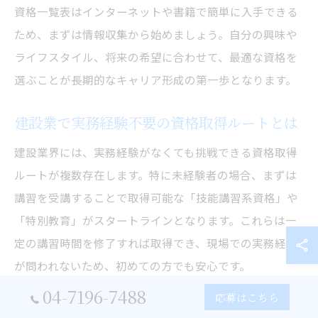
資格一覧表はインターネットや書籍で簡単に入手できる
ため、まずは情報収集から始めましょう。自分の興味や
ライフスタイル、将来の希望に合わせて、最適な資格を
選ぶことが長期的なキャリア形成の第一歩となります。
建設業で実務経験不要の資格取得ルートとは
建設業界には、実務経験がなくても挑戦できる資格取得
ルートが複数存在します。特に未経験者の場合、まずは
講習を受講することで取得可能な「技能講習系資格」や
「特別教育」がスタートラインとなります。これらは一
定の講習時間を修了すれば取得でき、現場での実務経験
が問われないため、初めての方でも安心です。
04-7196-7488
例えば、「玉掛け技能講習」や「足場の組立て等作業主
応募はこちら
任者」は、学科と実技の講習を修了すれば資格取得が可