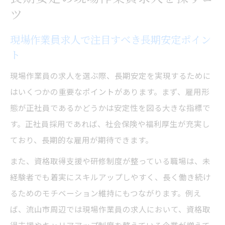
ツ
安定志向の現場作業員求人の探し方とは
流山市で働ける現場作業員の魅力解説
現場作業員求人で注目すべき長期安定ポイン
現場作業員求人で実感する流山市の働きや
ト
すさ
現場作業員の求人を選ぶ際、長期安定を実現するために
流山市の現場作業員求人が人気の理由とは
はいくつかの重要なポイントがあります。まず、雇用形
現場作業員求人で見える流山市の職場環境
態が正社員であるかどうかは安定性を図る大きな指標で
流山市で探す現場作業員求人の現状と傾向
す。正社員採用であれば、社会保険や福利厚生が充実し
ており、長期的な雇用が期待できます。
現場作業員求人から見る流山市の安定性
現場作業員求人選びで後悔しない方法
また、資格取得支援や研修制度が整っている職場は、未
現場作業員求人選びで後悔しない比較ポイ
経験者でも着実にスキルアップしやすく、長く働き続け
ント
るためのモチベーション維持にもつながります。例え
ば、流山市周辺では現場作業員の求人において、資格取
長期安定を実現する現場作業員求人の見方
得支援やキャリアアップ制度を整えている企業が増えて