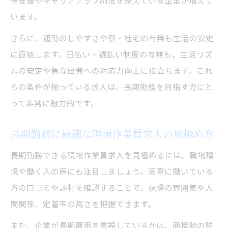
現場作業員求人で後悔しない選択肢の探し
います。
方
さらに、通勤のしやすさや寮・社宅の有無も生活の安定
現場作業員求人で失敗しない条件整理のコ
に直結します。日払い・週払い制度の有無も、生活リズ
ツ
ムの安定や急な出費への対応力向上に役立ちます。これ
現場作業員求人の選択で重視すべき基準
らの条件が揃っている求人は、長期勤務を目指す方にと
未経験から長期雇用を目指すポイント
って非常に魅力的です。
未経験者が現場作業員求人で長期を目指す
方法
長期勤務に最適な現場作業員求人の見極め方
未経験OKの現場作業員求人で長期安定を確
長期勤務できる現場作業員求人を見極めるには、職場環
保
境や働く人の声にも注目しましょう。実際に働いている
現場作業員求人で未経験が活躍できる理由
方の口コミや評判を確認することで、現場の雰囲気や人
未経験から現場作業員求人で成長するポイ
間関係、定着率の高さを把握できます。
ント
また、企業が長期雇用を重視しているかは、面接時の説