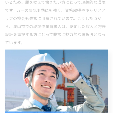
いるため、腰を据えて働きたい方にとって理想的な環境
です。万一の景気変動にも強く、資格取得やキャリアア
ップの機会も豊富に用意されています。こうした点か
ら、流山市での現場作業員求人は、安定した収入と将来
設計を重視する方にとって非常に魅力的な選択肢となっ
ています。
現場作業員求人選びで後悔しない方
法
現場作業員求人選びで後悔しない比較ポイン
ト
現場作業員の求人を選ぶ際に後悔しないためには、いく