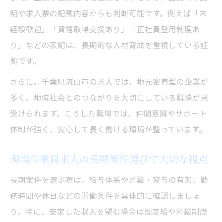
現場作業員求人で未経験が長期雇用につな
明や求人票の記載内容からも判断可能です。例えば「未
げる方法
経験歓迎」「資格取得支援あり」「正社員登用制度あ
安心して長く働くための条件比較
り」などの表記は、長期的な人材育成を重視している証
現場作業員求人の条件比較で見逃せない要
拠です。
素
さらに、千葉県流山市の求人では、地元密着型の企業が
現場作業員求人の待遇面を比較するコツ
多く、地域社会とのつながりを大切にしている職場が見
長期安定を叶える現場作業員求人の条件と
受けられます。こうした職場では、仲間意識やサポート
は
体制が強く、安心して長く働ける環境が整っています。
現場作業員求人選びで重視したい条件比較
現場作業員求人の長期案件選びで大切な視点
働きやすい現場作業員求人の条件整理法
現場作業員求人の最新動向と成功法
長期案件を選ぶ際は、給与体系や昇給・賞与の有無、勤
現場作業員求人の最新動向と長期雇用の傾
務時間や休日などの労働条件を具体的に確認しましょ
向
う。特に、安定した収入を望む場合は固定給や昇給制度