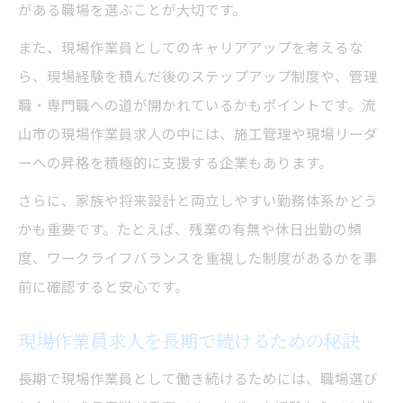
がある職場を選ぶことが大切です。
現場作業員求人で押さえておきたい成功法
則
また、現場作業員としてのキャリアアップを考えるな
現場作業員求人の動向を活かす応募のポイ
ら、現場経験を積んだ後のステップアップ制度や、管理
ント
職・専門職への道が開かれているかもポイントです。流
現場作業員求人の最新事情から学ぶ成功秘
山市の現場作業員求人の中には、施工管理や現場リーダ
訣
ーへの昇格を積極的に支援する企業もあります。
現場作業員求人の長期化傾向と対策
さらに、家族や将来設計と両立しやすい勤務体系かどう
かも重要です。たとえば、残業の有無や休日出勤の頻
度、ワークライフバランスを重視した制度があるかを事
前に確認すると安心です。
現場作業員求人を長期で続けるための秘訣
長期で現場作業員として働き続けるためには、職場選び