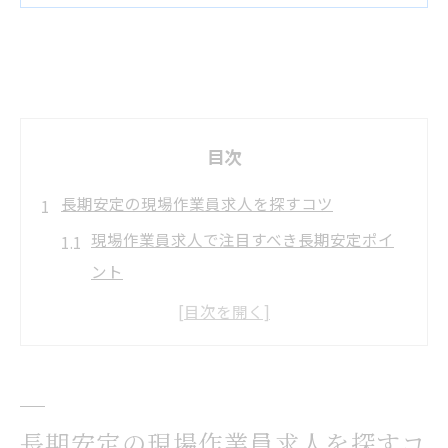
目次
長期安定の現場作業員求人を探すコツ
現場作業員求人で注目すべき長期安定ポイ
ント
長期勤務に最適な現場作業員求人の見極め
方
現場作業員求人の長期案件選びで大切な視
点
長期安定の現場作業員求人を探すコ
現場作業員求人を長期で続けるための秘訣