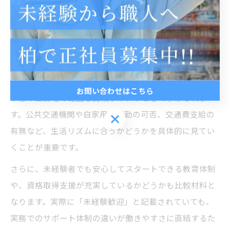
つかの重要な比較ポイントを押さえることが大切です。
まず、長期で安定して働ける職場かどうかは最優先事項
です。契約期間や更新条件、将来的な正社員登用の有無
などを事前に確認しましょう。
また、千葉県流山市の現場作業員求人では、通勤のしや
お問い合わせはこちら
すさや勤務地の範囲も比較ポイントとして挙げられま
す。公共交通機関や自家用車通勤の可否、交通費支給の
お問い合わせはこちら
有無など、生活リズムに合うかどうかを具体的に見てい
くことが重要です。
さらに、未経験者でも安心してスタートできる教育体制
や、資格取得支援が充実しているかどうかも比較材料と
なります。実際に「未経験歓迎」と記載されていても、
実務でのサポート体制の違いが働きやすさに直結するた